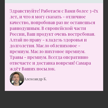
Здравствуйте! Работаем с Вами более 3-ёх
лет, и что я могу сказать - отличное
качество, попробовав раз не останешься
равнодушным. В европейской части
России, Ваш продукт очень востребован.
Алтай по праву - кладезь здоровья и
долголетия. Масло облепиховое -
премиум. Масло пихтовое премиум.
Травы - премиум. Всегда оперативно
отвечаете и доставка вовремя! Самара
ждёт Ваших посылок.
Александр К.